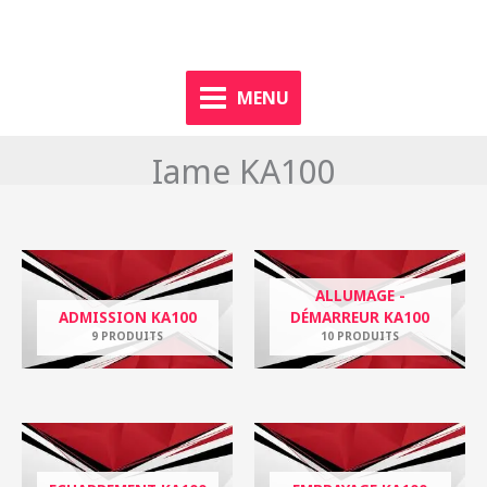
Aller
dgkart.fr
au
contenu
MENU
Iame KA100
ALLUMAGE -
ADMISSION KA100
DÉMARREUR KA100
9 PRODUITS
10 PRODUITS