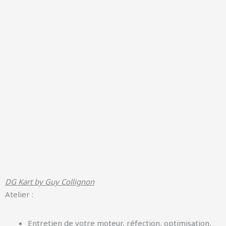
u
m
e
DG Kart by Guy Collignon
Atelier :
Entretien de votre moteur, réfection, optimisation,