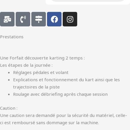
M
P
M
F
I
a
h
a
a
n
i
o
p
c
s
l
n
-
e
t
Prestations
-
e
s
b
a
b
-
i
o
g
u
v
g
o
r
Une Forfait découverte karting 2 temps :
l
o
n
k
a
Les étapes de la journée :
k
l
s
m
Réglages pédales et volant
u
Explications et fonctionnement du kart ainsi que les
m
trajectoires de la piste
e
Roulage avec débriefing après chaque session
Caution :
Une caution sera demandé pour la sécurité du matériel, celle-
ci est remboursé sans dommage sur la machine.