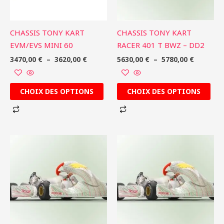
options
options
peuvent
peuvent
être
être
CHASSIS TONY KART
CHASSIS TONY KART
choisies
choisies
EVM/EVS MINI 60
RACER 401 T BWZ – DD2
sur
sur
3470,00
€
–
3620,00
€
5630,00
€
–
5780,00
€
la
la
page
page
du
du
CHOIX DES OPTIONS
CHOIX DES OPTIONS
produit
produit
Plage
Plage
Ce
Ce
de
de
produit
produit
prix :
prix :
5050,00 €
6130,00 
a
a
à
à
plusieurs
plusieurs
5200,00 €
6280,00 
variations.
variations.
Les
Les
options
options