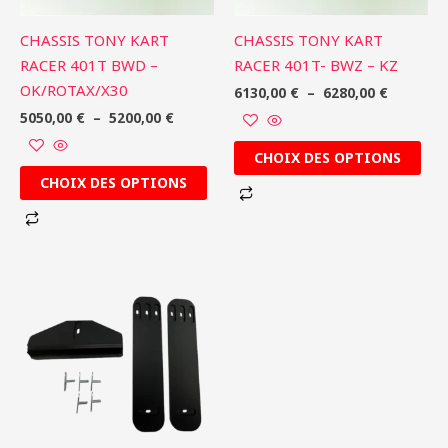
peuvent
peuvent
être
être
CHASSIS TONY KART
CHASSIS TONY KART
choisies
choisies
RACER 401T BWD –
RACER 401T- BWZ – KZ
sur
sur
OK/ROTAX/X30
6130,00
€
–
6280,00
€
la
la
5050,00
€
–
5200,00
€
page
page
du
du
CHOIX DES OPTIONS
produit
produit
CHOIX DES OPTIONS