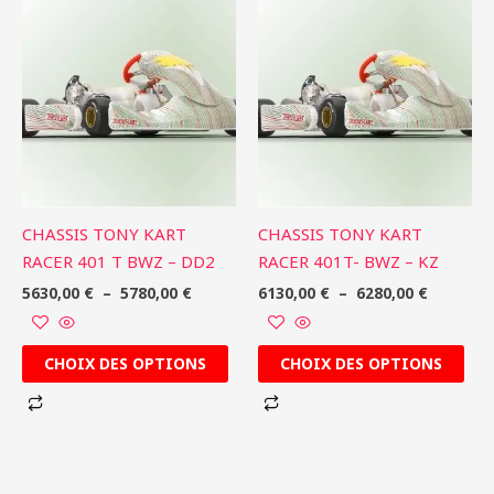
Plage
Plage
Ce
Ce
de
de
produit
produit
prix :
prix :
5630,00 €
6130,00 
a
a
à
à
plusieurs
plusieurs
5780,00 €
6280,00 
variations.
variations.
Les
Les
options
options
peuvent
peuvent
être
être
CHASSIS TONY KART
CHASSIS TONY KART
choisies
choisies
RACER 401 T BWZ – DD2
RACER 401T- BWZ – KZ
sur
sur
5630,00
€
–
5780,00
€
6130,00
€
–
6280,00
€
la
la
page
page
du
du
CHOIX DES OPTIONS
CHOIX DES OPTIONS
produit
produit