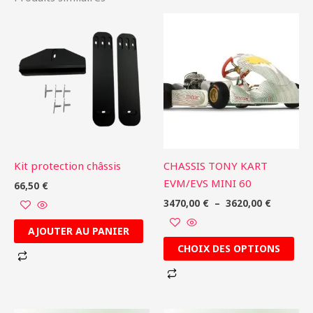
Plage
Ce
de
produit
prix :
3470,00 
a
à
plusieurs
3620,00 
variations.
Les
options
peuvent
être
Kit protection châssis
CHASSIS TONY KART
choisies
EVM/EVS MINI 60
66,50
€
sur
3470,00
€
–
3620,00
€
la
page
AJOUTER AU PANIER
du
CHOIX DES OPTIONS
produit