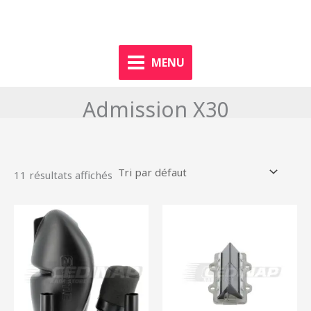
Aller
dgkart.fr
au
contenu
MENU
Admission X30
11 résultats affichés