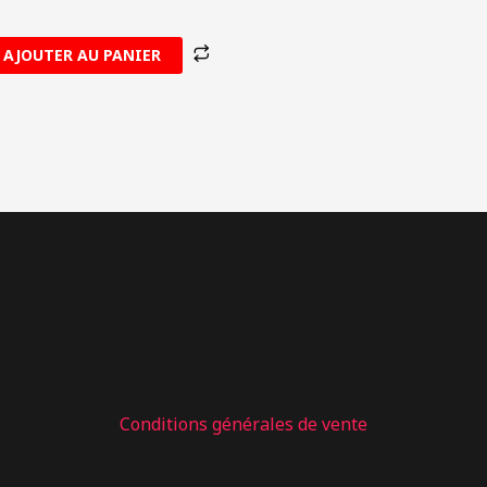
AJOUTER AU PANIER
: 01 – RADIATEUR MAX EVO / J125 MAX /
Conditions générales de vente
MINIMAX PMFR402.016