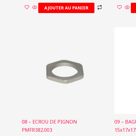
AJOUTER AU PANIER
08 – ECROU DE PIGNON
09 – BA
PMFR382.003
15x17x17