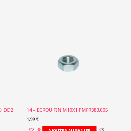
X+DD2
14 – ECROU FIN M10X1 PMFR383.005
1,90
€
AJOUTER AU PANIER