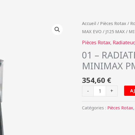
quantité
Accueil
/
Pièces Rotax
/
Ro
de
MAX EVO / J125 MAX / M
01
Pièces Rotax
,
Radiateur
-
01 – RADIAT
RADIATEUR
MINIMAX P
MAX
EVO
354,60
€
/
J125
-
+
A
MAX
/
Catégories :
Pièces Rotax
MINIMAX
PMFR402.016