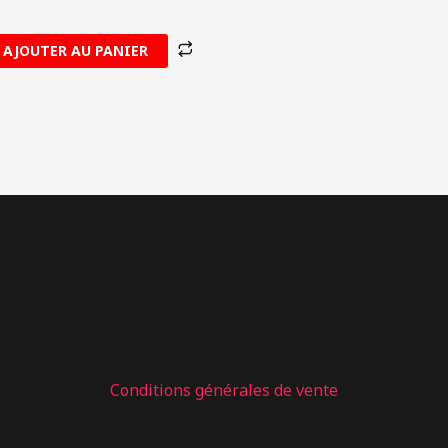
AJOUTER AU PANIER
: 11 – DURITE D’EAU ROTAX MAX PMFR401.013
Conditions générales de vente