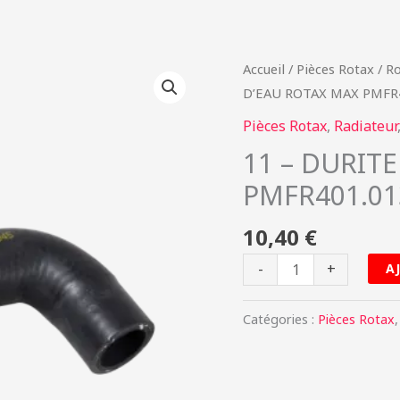
quantité
Accueil
/
Pièces Rotax
/
Ro
de
D’EAU ROTAX MAX PMFR4
11
Pièces Rotax
,
Radiateur
-
11 – DURIT
DURITE
PMFR401.01
D'EAU
ROTAX
10,40
€
MAX
PMFR401.013
-
+
A
Catégories :
Pièces Rotax