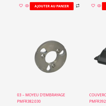
AJOUTER AU PANIER
03 – MOYEU D’EMBRAYAGE
COUVERCL
PMFR382.030
PMFR392