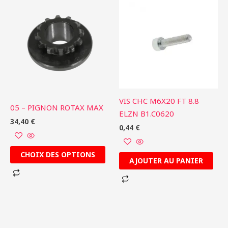
Ce
produit
a
plusieurs
variations.
Les
options
peuvent
VIS CHC M6X20 FT 8.8
être
05 – PIGNON ROTAX MAX
ELZN B1.C0620
choisies
34,40
€
0,44
€
sur
la
page
CHOIX DES OPTIONS
AJOUTER AU PANIER
du
produit