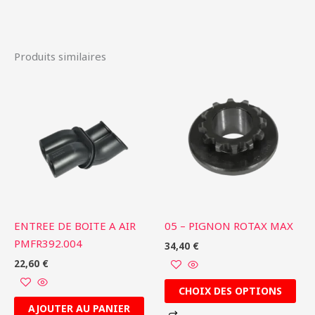
Produits similaires
Ce
produit
a
plusieurs
variations.
Les
options
peuvent
être
ENTREE DE BOITE A AIR
05 – PIGNON ROTAX MAX
choisies
PMFR392.004
34,40
€
sur
22,60
€
la
page
CHOIX DES OPTIONS
du
AJOUTER AU PANIER