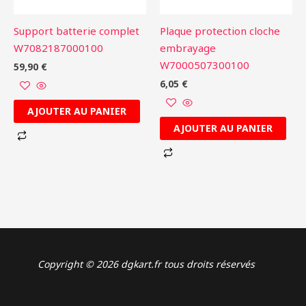
Support batterie complet
Plaque protection cloche
W7082187000100
embrayage
W7000507300100
59,90
€
6,05
€
AJOUTER AU PANIER
AJOUTER AU PANIER
Copyright © 2026 dgkart.fr tous droits réservés