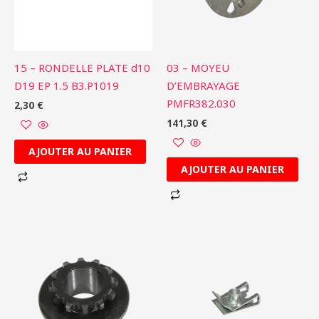
15 – RONDELLE PLATE d10
03 – MOYEU
D19 EP 1.5 B3.P1019
D’EMBRAYAGE
PMFR382.030
2,30
€
141,30
€
AJOUTER AU PANIER
AJOUTER AU PANIER
Ce
produit
a
plusieurs
variations.