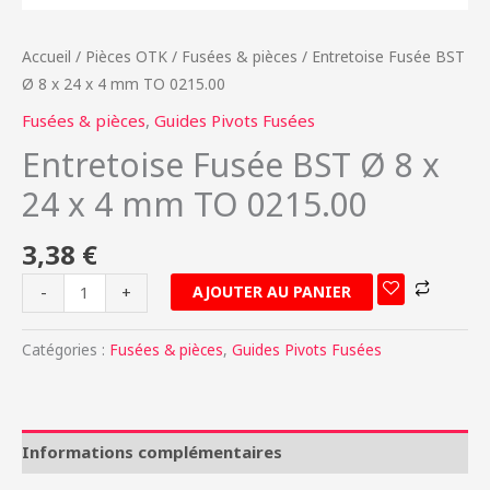
mm
TO
Accueil
/
Pièces OTK
/
Fusées & pièces
/ Entretoise Fusée BST
0215.00
Ø 8 x 24 x 4 mm TO 0215.00
Fusées & pièces
,
Guides Pivots Fusées
Entretoise Fusée BST Ø 8 x
24 x 4 mm TO 0215.00
3,38
€
AJOUTER AU PANIER
-
+
Catégories :
Fusées & pièces
,
Guides Pivots Fusées
Informations complémentaires