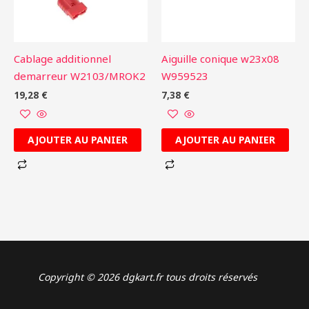
Cablage additionnel
Aiguille conique w23x08
demarreur W2103/MROK2
W959523
19,28
€
7,38
€
AJOUTER AU PANIER
AJOUTER AU PANIER
Copyright © 2026 dgkart.fr tous droits réservés