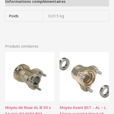
Informations complémentaires
Poids
0,015 kg
Produits similaires
Moyeu de Roue AL Ø 30 x
Moyeu Avant BST – AL – L
84 mm TO 0053.B0A
53mm complet Min/Cad