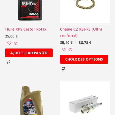
variations.
Les
options
peuvent
être
Huile XPS Castor Rotax
Chaine CZ KSJ-RS (Ultra
choisies
renforcé)
25,00
€
sur
35,40
€
–
38,78
€
la
page
AJOUTER AU PANIER
du
CHOIX DES OPTIONS
produit