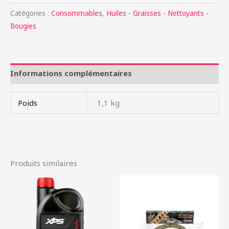
Catégories :
Consommables
,
Huiles - Graisses - Nettoyants -
Bougies
Informations complémentaires
Poids
1,1 kg
Produits similaires
Plage
Ce
de
produit
prix :
35,40 €
a
à
plusieurs
38,78 €