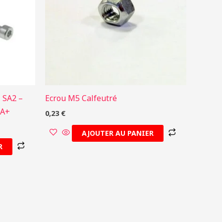
- SA2 –
Ecrou M5 Calfeutré
5A+
0,23
€
AJOUTER AU PANIER
R