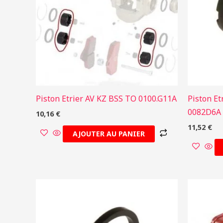
Piston Etrier AV KZ BSS TO 0100.G11A
Piston Et
0082D6A
10,16
€
11,52
€
AJOUTER AU PANIER