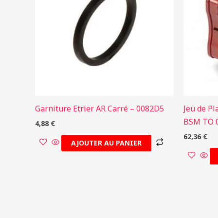
Garniture Etrier AR Carré – 0082D5
Jeu de Pl
BSM TO 0
4,88
€
62,36
€
AJOUTER AU PANIER