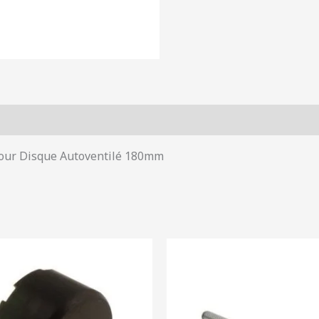
-
autoventilé
TO
0052.EA
pour Disque Autoventilé 180mm