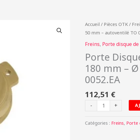
quantité
Accueil
/
Pièces OTK
/
Fre
de
50 mm – autoventilé TO 
Porte
Freins
,
Porte disque de 
Disque
Porte Disqu
de
180 mm – Ø 
Frein
Magnesium
0052.EA
-
180
112,51
€
mm
-
+
A
-
Ø
Catégories :
Freins
,
Porte 
50
mm