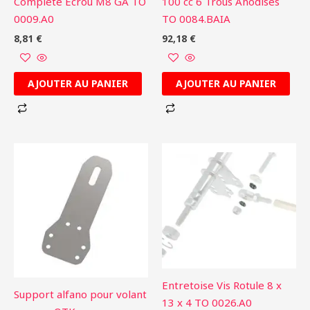
Complete Ecrou M8 GA TO
100 cc 6 Trous Anodisés
0009.A0
TO 0084.BAIA
8,81
€
92,18
€
AJOUTER AU PANIER
AJOUTER AU PANIER
Entretoise Vis Rotule 8 x
Support alfano pour volant
13 x 4 TO 0026.A0