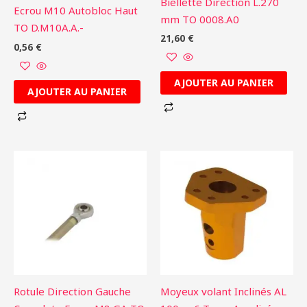
Biellette Direction L.270
Ecrou M10 Autobloc Haut
mm TO 0008.A0
TO D.M10A.A.-
21,60
€
0,56
€
AJOUTER AU PANIER
AJOUTER AU PANIER
Rotule Direction Gauche
Moyeux volant Inclinés AL