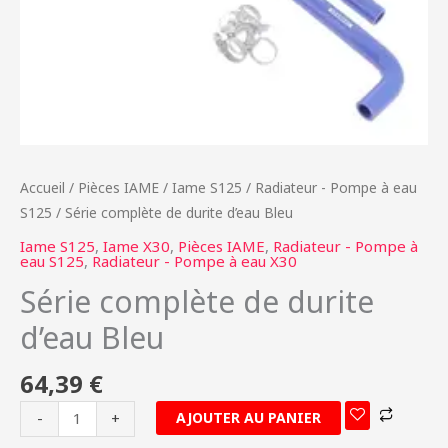
Accueil
/
Pièces IAME
/
Iame S125
/
Radiateur - Pompe à eau
S125
/ Série complète de durite d’eau Bleu
Iame S125
,
Iame X30
,
Pièces IAME
,
Radiateur - Pompe à
eau S125
,
Radiateur - Pompe à eau X30
Série complète de durite
d’eau Bleu
64,39
€
AJOUTER AU PANIER
-
+