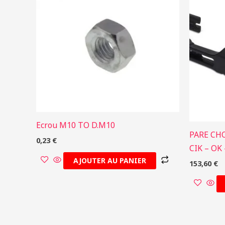
Ecrou M10 TO D.M10
PARE CH
0,23
€
CIK – OK
AJOUTER AU PANIER
153,60
€