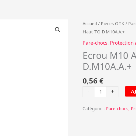
quantité
Accueil
/
Pièces OTK
/
Par
de
Haut TO D.M10A.A.+
Ecrou
Pare-chocs, Protection 
M10
Ecrou M10 A
Autobloc
D.M10A.A.+
Haut
TO
0,56
€
D.M10A.A.+
-
+
A
Catégorie :
Pare-chocs, Pr