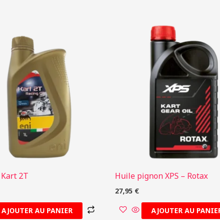
 Kart 2T
Huile pignon XPS – Rotax
27,95
€
AJOUTER AU PANIER
AJOUTER AU PANIE