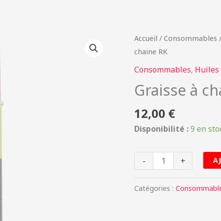
quantité
Accueil
/
Consommables
de
chaine RK
Graisse
Consommables
,
Huiles 
à
Graisse à ch
chaine
RK
12,00
€
Disponibilité :
9 en sto
-
+
A
Catégories :
Consommabl