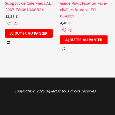
Support de Cale Pieds AL
Guide Pivot Fixation Pare-
2007 TO 0010.00B2+
chaînes Intégral TO
0043.C1
43,38
€
4,40
€
AJOUTER AU PANIER
AJOUTER AU PANIER
Copyright © 2026 dgkart.fr tous droits réservés