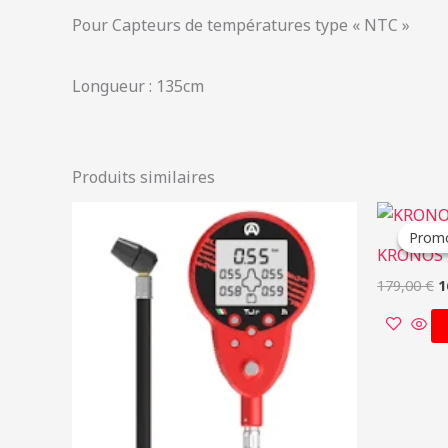
Pour Capteurs de températures type « NTC »
Longueur : 135cm
Produits similaires
L
p
Promo
Promo
i
KRONOS 
é
1
179,00
€
1