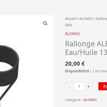
quantité
Accueil
/
ALFANO
/ Rallo
de
3301
Rallonge
ALFANO
ALFANO
Rallonge A
sonde
Eau/Huile 1
température
Eau/Huile
20,00
€
135
cm
Disponibilité :
2 en sto
A-
3301
-
+
A
Catégorie :
ALFANO