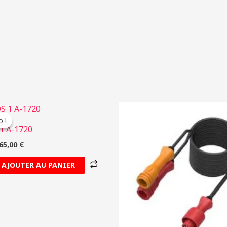
e
Le
rix
prix
 !
 !
nitial
actuel
1 A-1720
tait :
est :
79,00 €.
165,00 €.
65,00
€
AJOUTER AU PANIER