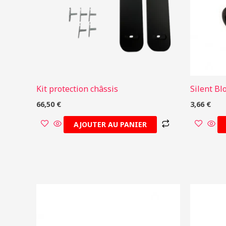
Kit protection châssis
Silent B
66,50
€
3,66
€
AJOUTER AU PANIER