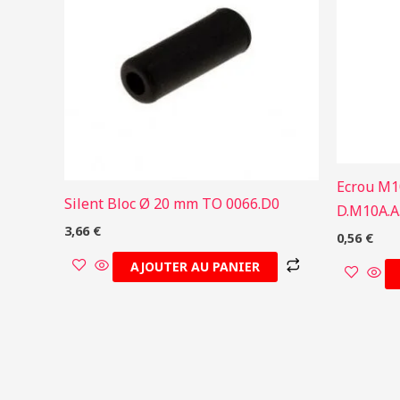
Ecrou M1
Silent Bloc Ø 20 mm TO 0066.D0
D.M10A.A
3,66
€
0,56
€
AJOUTER AU PANIER