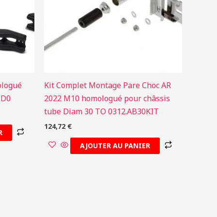
ologué
Kit Complet Montage Pare Choc AR
.D0
2022 M10 homologué pour châssis
tube Diam 30 TO 0312.AB30KIT
124,72
€
R
AJOUTER AU PANIER