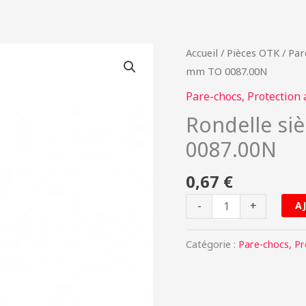
quantité
Accueil
/
Pièces OTK
/
Par
de
mm TO 0087.00N
Rondelle
Pare-chocs, Protection 
siège
Rondelle si
AL
0087.00N
Ø
8
0,67
€
mm
TO
-
+
A
0087.00N
Catégorie :
Pare-chocs, Pr