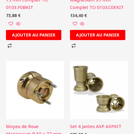
0103.F0BKIT
Complet TO 0103.C0EKIT
73,88
€
134,40
€
AJOUTER AU PANIER
AJOUTER AU PANIER
Moyeu de Roue
Set 4 Jantes AXP AXPKIT
Magnesium Ø 50 x 77 mm