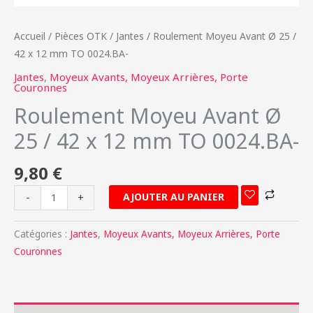
mm
TO
Accueil
/
Pièces OTK
/
Jantes
/ Roulement Moyeu Avant Ø 25 /
0024.BA-
42 x 12 mm TO 0024.BA-
Jantes
,
Moyeux Avants, Moyeux Arrières, Porte
Couronnes
Roulement Moyeu Avant Ø
25 / 42 x 12 mm TO 0024.BA-
9,80
€
AJOUTER AU PANIER
-
+
Catégories :
Jantes
,
Moyeux Avants, Moyeux Arrières, Porte
Couronnes