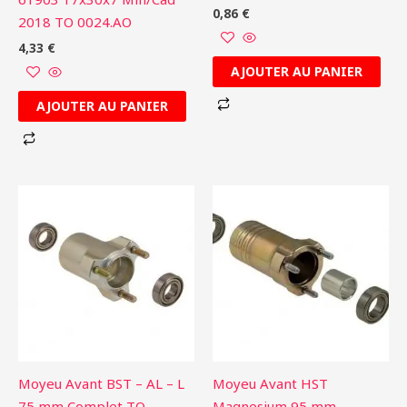
0,86
€
2018 TO 0024.AO
4,33
€
AJOUTER AU PANIER
AJOUTER AU PANIER
Moyeu Avant BST – AL – L
Moyeu Avant HST
75 mm Complet TO
Magnesium 95 mm