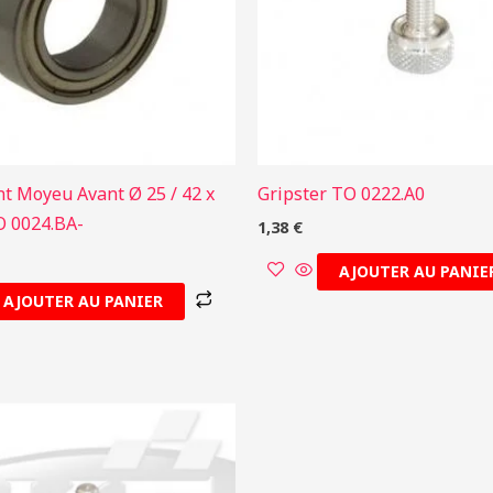
t Moyeu Avant Ø 25 / 42 x
Gripster TO 0222.A0
 0024.BA-
1,38
€
AJOUTER AU PANIE
AJOUTER AU PANIER