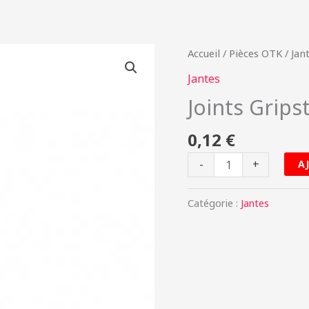
quantité
Accueil
/
Pièces OTK
/
Jan
de
Jantes
Joints
Joints Grips
Gripster
TO
0,12
€
0223.A0
-
+
A
Catégorie :
Jantes