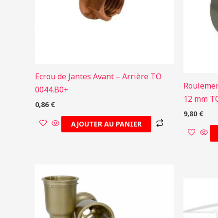
Ecrou de Jantes Avant – Arrière TO
Roulemen
0044.B0+
12 mm TO
0,86
€
9,80
€
AJOUTER AU PANIER